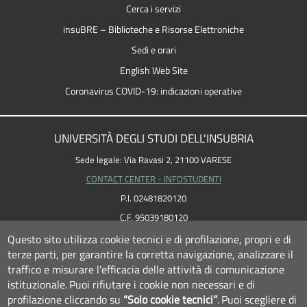
Cerca i servizi
insuBRE – Biblioteche e Risorse Elettroniche
Sedi e orari
English Web Site
Coronavirus COVID-19: indicazioni operative
UNIVERSITÀ DEGLI STUDI DELL'INSUBRIA
Sede legale: Via Ravasi 2, 21100 VARESE
CONTACT CENTER - INFOSTUDENTI
P.I. 02481820120
C.F. 95039180120
PEC: ateneo
@
pec.uninsubria.it (
vedi le altre caselle
)
Questo sito utilizza cookie tecnici e di profilazione, propri e di
terze parti, per garantire la corretta navigazione, analizzare il
traffico e misurare l'efficacia delle attività di comunicazione
istituzionale.
Puoi rifiutare i cookie non necessari e di
profilazione cliccando su
“Solo cookie tecnici”
.
Puoi scegliere di