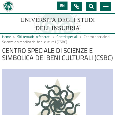
Salta
EN

Toggle
al
navig
contenuto
principale
UNIVERSITÀ DEGLI STUDI
DELL'INSUBRIA
Home
Siti tematici o federati
Centri speciali
Centro speciale di
Scienze e simbolica dei beni culturali (CSBC)
CENTRO SPECIALE DI SCIENZE E
UNIVERSIT�
SIMBOLICA DEI BENI CULTURALI (CSBC)
DEGLI
STUDI
DELL'INSUBRIA