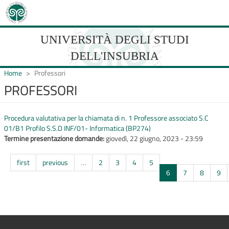
Salta
al
contenuto
principale
UNIVERSITÀ DEGLI STUDI
DELL'INSUBRIA
Home
Professori
PROFESSORI
UNIVERSIT�
Procedura valutativa per la chiamata di n. 1 Professore associato S.C
DEGLI
01/B1 Profilo S.S.D INF/01- Informatica (BP274)
Termine presentazione domande:
STUDI
giovedì, 22 giugno, 2023 - 23:59
DELL'INSUBRIA
first
previous
…
2
3
4
5
6
7
8
9