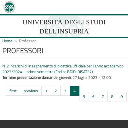
Salta
al
contenuto
principale
UNIVERSITÀ DEGLI STUDI
DELL'INSUBRIA
Home
Professori
PROFESSORI
UNIVERSIT�
N. 2 incarichi di insegnamento di didattica ufficiale per l’anno accademico
DEGLI
2023/2024 – primo semestre (Codice BDID-DiSAT27)
Termine presentazione domande:
STUDI
giovedì, 27 luglio, 2023 - 12:00
DELL'INSUBRIA
first
previous
1
2
3
4
5
6
7
8
9