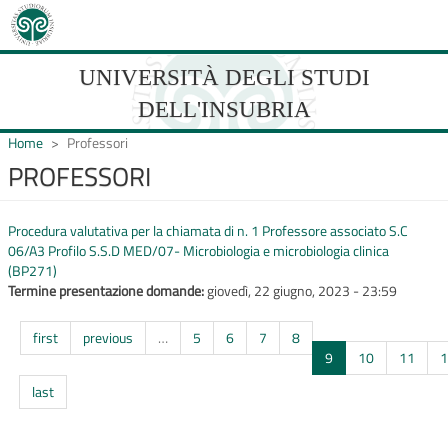
Salta
al
contenuto
principale
UNIVERSITÀ DEGLI STUDI
DELL'INSUBRIA
Home
Professori
PROFESSORI
UNIVERSIT�
Procedura valutativa per la chiamata di n. 1 Professore associato S.C
DEGLI
06/A3 Profilo S.S.D MED/07- Microbiologia e microbiologia clinica
(BP271)
STUDI
Termine presentazione domande:
giovedì, 22 giugno, 2023 - 23:59
DELL'INSUBRIA
first
previous
…
5
6
7
8
9
10
11
1
last