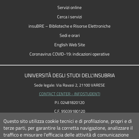
Servizi online
Cerca i servizi
insuBRE – Biblioteche e Risorse Elettroniche
Sedi e orari
English Web Site
Coronavirus COVID-19: indicazioni operative
UNIVERSITÀ DEGLI STUDI DELL'INSUBRIA
Sede legale: Via Ravasi 2, 21100 VARESE
CONTACT CENTER - INFOSTUDENTI
P.I. 02481820120
C.F. 95039180120
PEC: ateneo
@
pec.uninsubria.it (
vedi le altre caselle
)
Questo sito utilizza cookie tecnici e di profilazione, propri e di
terze parti, per garantire la corretta navigazione, analizzare il
traffico e misurare l'efficacia delle attività di comunicazione