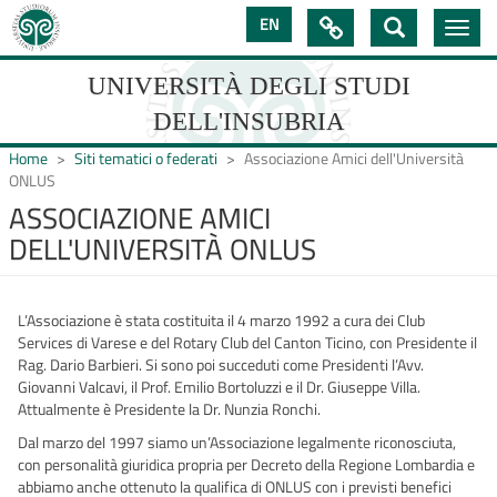
Salta
EN

Toggle
al
navig
contenuto
principale
UNIVERSITÀ DEGLI STUDI
DELL'INSUBRIA
Home
Siti tematici o federati
Associazione Amici dell'Università
ONLUS
ASSOCIAZIONE AMICI
UNIVERSIT�
DELL'UNIVERSITÀ ONLUS
DEGLI
STUDI
L’Associazione è stata costituita il 4 marzo 1992 a cura dei Club
DELL'INSUBRIA
Services di Varese e del Rotary Club del Canton Ticino, con Presidente il
Rag. Dario Barbieri. Si sono poi succeduti come Presidenti l’Avv.
Giovanni Valcavi, il Prof. Emilio Bortoluzzi e il Dr. Giuseppe Villa.
Attualmente è Presidente la Dr. Nunzia Ronchi.
Dal marzo del 1997 siamo un’Associazione legalmente riconosciuta,
con personalità giuridica propria per Decreto della Regione Lombardia e
abbiamo anche ottenuto la qualifica di ONLUS con i previsti benefici