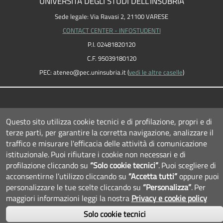
UNIVERSITÀ DEGLI STUDI DELL'INSUBRIA
Sede legale: Via Ravasi 2, 21100 VARESE
CONTACT CENTER - INFOSTUDENTI
P.I. 02481820120
C.F. 95039180120
PEC: ateneo
@
pec.uninsubria.it (
vedi le altre caselle
)
Questo sito utilizza cookie tecnici e di profilazione, propri e di
terze parti, per garantire la corretta navigazione, analizzare il
traffico e misurare l'efficacia delle attività di comunicazione
istituzionale.
Puoi rifiutare i cookie non necessari e di
profilazione cliccando su
“Solo cookie tecnici”
.
Puoi scegliere di
acconsentirne l’utilizzo cliccando su
“Accetta tutti”
oppure puoi
personalizzare le tue scelte cliccando su
“Personalizza”
.
Per
SEGUICI SU...
maggiori informazioni leggi la nostra
Privacy e cookie policy
Solo cookie tecnici
Facebook
Twitter
Instagram
Youtube
Linkedin