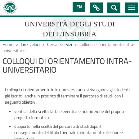
Salta
EN

Togg
al
navi
contenuto
principale
UNIVERSITÀ DEGLI STUDI
DELL'INSUBRIA
Home
Link veloci
Cerca i servizi
Colloqui di orientamento intra-
universitario
COLLOQUI DI ORIENTAMENTO INTRA-
UNIVERSIT�
UNIVERSITARIO
DEGLI
STUDI
I colloqui di orientamento intra-universitario si rivolgono agli studenti
DELL'INSUBRIA
già iscritti, anche in procinto di terminare il percorso di studi, con i
seguenti obiettivi:
verifica della scelta fatta e eventuale ridefinizione del proprio
progetto formativo
supporto nella scelta del percorso di studi dopo il
conseguimento del titolo triennale (orientamento alle lauree
magistrali).