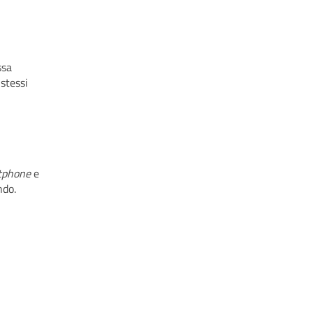
ssa
 stessi
tphone
e
ndo.