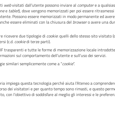
iti
web
visitati dall’utente possono inviare al
computer
e a qualsias
one
e
tablet
), dove vengono memorizzati per poi essere ritrasmessi 
mo utente. Possono essere memorizzati in modo permanente ed aver
anche essere eliminati con la chiusura del
browser
o avere una du
re ricevere due tipologie di
cookie
: quelli dello stesso sito visitato (c
ersi (c.d.
cookie
di terze parti).
GIF trasparenti e tutte le forme di memorizzazione locale introdott
rmazioni sul comportamento dell’utente e sull’uso dei servizi.
ogie similari semplicemente come a “
cookie
”.
subria impiega questa tecnologia perché aiuta l’Ateneo a comprender
rcorso dei visitatori e per quanto tempo sono rimasti, e questo perm
ito, con l’obiettivo di soddisfare al meglio gli interessi e le preferen