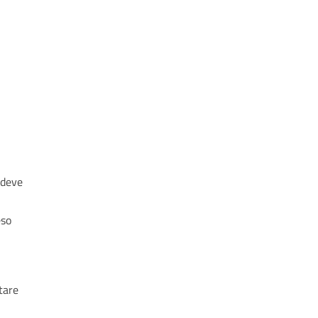
 deve
eso
tare