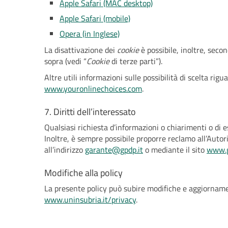
Apple Safari (MAC desktop)
Apple Safari (mobile)
Opera (in Inglese)
La disattivazione dei
cookie
è possibile, inoltre, seco
sopra (vedi “
Cookie
di terze parti”).
Altre utili informazioni sulle possibilità di scelta rigu
www.youronlinechoices.com
.
7. Diritti dell’interessato
Qualsiasi richiesta d’informazioni o chiarimenti o di es
Inoltre, è sempre possibile proporre reclamo all’Autor
all’indirizzo
garante@gpdp.it
o mediante il sito
www.g
Modifiche alla policy
La presente policy può subire modifiche e aggiornam
www.uninsubria.it/privacy
.