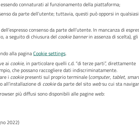
, essendo connaturati al funzionamento della piattaforma;
enso da parte dell’utente; tuttavia, questi può opporsi in qualsiasi
o dell’espresso consenso da parte dell’utente. In mancanza di espre
o, a seguito di chiusura del
cookie banner
in assenza di scelta), gli
endo alla pagina
Cookie settings
.
ive ai
cookie
, in particolare quelli c.d. “di terze parti”, direttamente
empio, che possano raccogliere dati indiscriminatamente.
are i
cookie
presenti sul proprio terminale (
computer
,
tablet
,
smar
o all’installazione di
cookie
da parte del sito
web
su cui sta naviga
rowser più diffusi sono disponibili alle pagine web:
gno 2022)