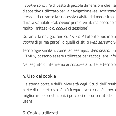
I
cookie
sono
file
di testo di piccole dimensioni che i s
dispositivo utilizzato per la navigazione (es.
smartph
stessi siti durante la successiva visita del medesi
durata variabile (c.d.
cookie
persistenti), ma possono 
molto limitata (c.d.
cookie
di sessione).
Durante la navigazione su
Internet
l’utente può inolt
cookie
di prima parte), o quelli di siti o
web server
div
Tecnologie similari, come, ad esempio,
Web beacon
, 
HTML5, possono essere utilizzate per raccogliere info
Nel seguito ci riferiremo ai
cookie
e a tutte le tecnol
4. Uso dei cookie
Il sistema portale dell’Università degli Studi dell’In
parte di un certo sito è più frequentata, qual è il pe
migliorare le prestazioni, i percorsi e i contenuti del s
utenti.
5. Cookie utilizzati