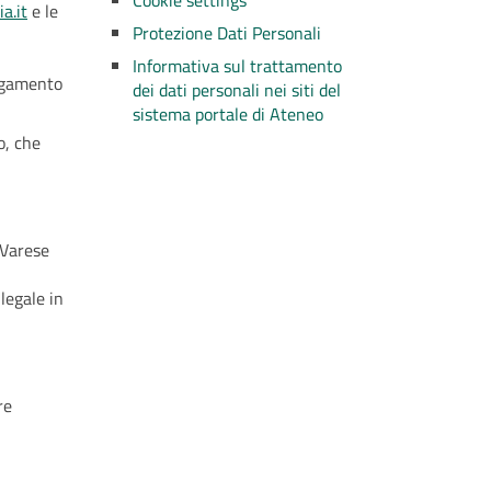
Cookie settings
a.it
e le
Protezione Dati Personali
Informativa sul trattamento
egamento
dei dati personali nei siti del
sistema portale di Ateneo
o, che
 Varese
legale in
re