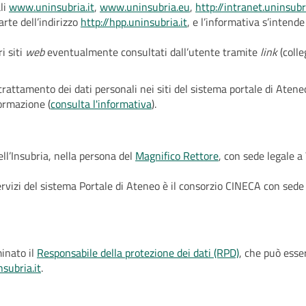
ali
www.uninsubria.it
,
www.uninsubria.eu
,
http://intranet.uninsubri
te dell’indirizzo
http://hpp.uninsubria.it
, e l’informativa s’intende
i siti
web
eventualmente consultati dall’utente tramite
link
(coll
trattamento dei dati personali nei siti del sistema portale di Atene
ormazione (
consulta l'informativa
).
ell’Insubria, nella persona del
Magnifico Rettore
, con sede legale a
ervizi del sistema Portale di Ateneo è il consorzio CINECA con sede 
minato il
Responsabile della protezione dei dati (RPD)
, che può esse
subria.it
.