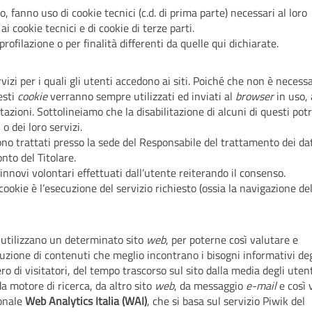
o, fanno uso di cookie tecnici (c.d. di prima parte) necessari al loro
i cookie tecnici e di cookie di terze parti.
profilazione o per finalità differenti da quelle qui dichiarate.
zi per i quali gli utenti accedono ai siti. Poiché che non è necessar
esti
cookie
verranno sempre utilizzati ed inviati al
browser
in uso, 
azioni. Sottolineiamo che la disabilitazione di alcuni di questi pot
o dei loro servizi.
 sono trattati presso la sede del Responsabile del trattamento dei da
onto del Titolare.
novi volontari effettuati dall’utente reiterando il consenso.
 cookie è l’esecuzione del servizio richiesto (ossia la navigazione del
 utilizzano un determinato sito
web
, per poterne così valutare e
duzione di contenuti che meglio incontrano i bisogni informativi deg
o di visitatori, del tempo trascorso sul sito dalla media degli utent
da motore di ricerca, da altro sito
web
, da messaggio
e-mail
e così v
ionale
Web Analytics Italia (WAI)
, che si basa sul servizio Piwik del