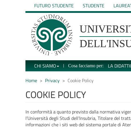
Salta
FUTURO STUDENTE
STUDENTE
LAUREA
al
contenuto
principale
UNIVERSIT�
UNIVERSI
DEGLI
DELL'INS
STUDI
CHI SIAMO
LA DIDATTI
Cosa facciamo per:
DELL'INSUBRIA
Home
Privacy
Cookie Policy
COOKIE POLICY
In conformità a quanto previsto dalla normativa vigen
l’Università degli Studi dell’Insubria, Titolare del tr
informazioni che i siti web del sistema portale di At