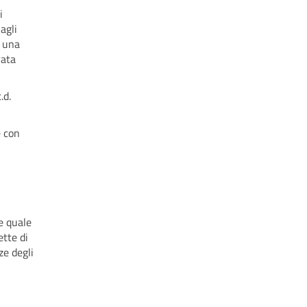
i
agli
e una
rata
.d.
e con
e quale
ette di
ze degli