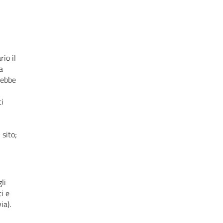
io il
a
rebbe
ti
 sito;
li
i e
ia).