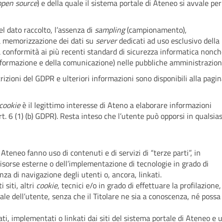
open source
) e della quale il sistema portale di Ateneo si avvale per
el dato raccolto, l’assenza di
sampling
(campionamento),
 la memorizzazione dei dati su
server
dedicati ad uso esclusivo della
la conformità ai più recenti standard di sicurezza informatica nonch
’informazione e della comunicazione) nelle pubbliche amministrazion
izioni del GDPR e ulteriori informazioni sono disponibili alla pagi
cookie
è il legittimo interesse di Ateno a elaborare informazioni
t. 6 (1) (b) GDPR). Resta inteso che l’utente può opporsi in qualsias
i Ateneo fanno uso di contenuti e di servizi di “terze parti”, in
 risorse esterne o dell’implementazione di tecnologie in grado di
nza di navigazione degli utenti o, ancora, linkati.
 siti, altri
cookie
, tecnici e/o in grado di effettuare la profilazione,
ale dell’utente, senza che il Titolare ne sia a conoscenza, né possa
ati, implementati o linkati dai siti del sistema portale di Ateneo e 