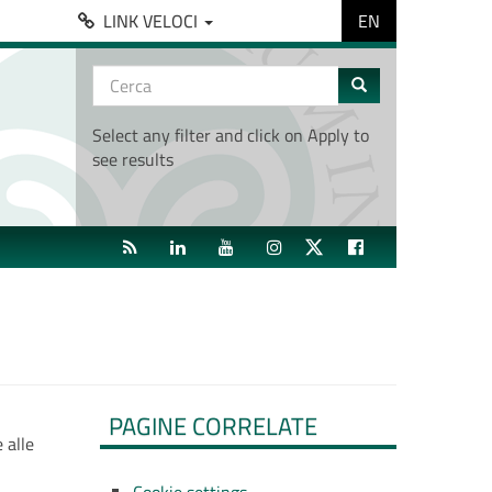
EN
LINK VELOCI
Form
di
Cerca
ricerca
Select any filter and click on Apply to
see results
RSS
LINKEDIN
YOUTUBE
INSTAGRAM
TWITTER
FACEBOOK
PAGINE CORRELATE
 alle