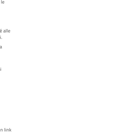
 le
é alle
i.
na
i
un link