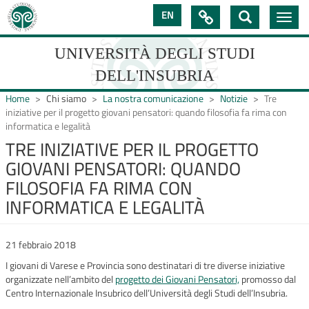
Salta
EN

Toggle
al
navig
contenuto
principale
UNIVERSITÀ DEGLI STUDI
DELL'INSUBRIA
Home
Chi siamo
La nostra comunicazione
Notizie
Tre
iniziative per il progetto giovani pensatori: quando filosofia fa rima con
informatica e legalità
UNIVERSIT�
TRE INIZIATIVE PER IL PROGETTO
GIOVANI PENSATORI: QUANDO
DEGLI
FILOSOFIA FA RIMA CON
STUDI
INFORMATICA E LEGALITÀ
DELL'INSUBRIA
21 febbraio 2018
I giovani di Varese e Provincia sono destinatari di tre diverse iniziative
organizzate nell’ambito del
progetto dei Giovani Pensatori,
promosso dal
Centro Internazionale Insubrico dell’Università degli Studi dell’Insubria.