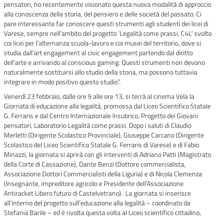
pensatori, ho recentemente visionato questa nuova modalità di approccio
alla conoscenza della storia, del pensiero e delle società del passato. Ci
pare interessante far conoscere questi strumenti agli studenti dei licei di
Varese, sempre nell’ambito del progetto ‘Legalità come prassi, C4L’ svolto
coi licei per l’alternanza scuola-lavoro e coi musei del territorio, dove si
studia dall’art engagement al civic engagement partendo dal diritto
dell’arte e arrivando al conscious gaming. Questi strumenti non devono
naturalmente sostituirsi allo studio della storia, ma possono tuttavia
integrare in modo positivo questo studio”.
Venerdì 23 febbraio, dalle ore 9 alle ore 13, si terrà al cinema Vela la
Giornata di educazione alla legalità, promossa dal Liceo Scientifico Statale
G. Ferraris e dal Centro Internazionale Insubrico, Progetto dei Giovani
pensatori, Laboratorio Legalità come prassi. Dopo i saluti di Claudio
Merletti (Dirigente Scolastico Provinciale), Giuseppe Carcano (Dirigente
Scolastico del Liceo Scientifico Statale G. Ferraris di Varese) e di Fabio
Minazzi, la giornata si aprirà con gli interventi di Adriano Patti (Magistrato
della Corte di Cassazione), Dante Benzi (Dottore commercialista,
Associazione Dottori Commercialisti della Liguria) e di Nicola Clemenza
(Insegnante, impreditore agricolo e Presidente dell’Associazione
Antiracket Libero futuro di Castelvetrano). La giornata si inserisce
all’interno del progetto sull’educazione alla legalità – coordinato da
Stefania Barile – ed è rivolta questa volta al Liceo scientifico cittadino,