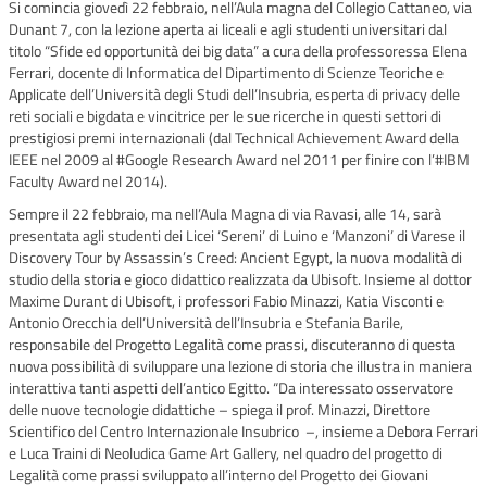
Si comincia giovedì 22 febbraio, nell’Aula magna del Collegio Cattaneo, via
Dunant 7, con la lezione aperta ai liceali e agli studenti universitari dal
titolo “Sfide ed opportunità dei big data” a cura della professoressa Elena
Ferrari, docente di Informatica del Dipartimento di Scienze Teoriche e
Applicate dell’Università degli Studi dell’Insubria, esperta di privacy delle
reti sociali e bigdata e vincitrice per le sue ricerche in questi settori di
prestigiosi premi internazionali (dal Technical Achievement Award della
IEEE nel 2009 al #Google Research Award nel 2011 per finire con l’#IBM
Faculty Award nel 2014).
Sempre il 22 febbraio, ma nell’Aula Magna di via Ravasi, alle 14, sarà
presentata agli studenti dei Licei ‘Sereni’ di Luino e ‘Manzoni’ di Varese il
Discovery Tour by Assassin’s Creed: Ancient Egypt, la nuova modalità di
studio della storia e gioco didattico realizzata da Ubisoft. Insieme al dottor
Maxime Durant di Ubisoft, i professori Fabio Minazzi, Katia Visconti e
Antonio Orecchia dell’Università dell’Insubria e Stefania Barile,
responsabile del Progetto Legalità come prassi, discuteranno di questa
nuova possibilità di sviluppare una lezione di storia che illustra in maniera
interattiva tanti aspetti dell’antico Egitto. “Da interessato osservatore
delle nuove tecnologie didattiche – spiega il prof. Minazzi, Direttore
Scientifico del Centro Internazionale Insubrico –, insieme a Debora Ferrari
e Luca Traini di Neoludica Game Art Gallery, nel quadro del progetto di
Legalità come prassi sviluppato all’interno del Progetto dei Giovani