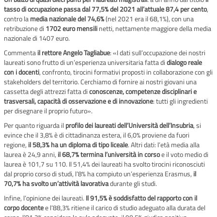
tasso di occupazione passa dal 77,5% del 2021 all’attuale 87,4 per cento
,
contro la
media nazionale del 74,6%
(nel 2021 era il 68,1%), con una
retribuzione di
1702 euro mensili
netti, nettamente maggiore della media
nazionale di 1407 euro.
Commenta
il rettore Angelo Tagliabue
: «I dati sull’occupazione dei nostri
laureati sono frutto di un’esperienza universitaria fatta di
dialogo reale
con i docenti
, confronto, tirocini formativi proposti in collaborazione con gli
stakeholders del territorio. Cerchiamo di fornire ai nostri giovani una
cassetta degli attrezzi fatta di
conoscenze, competenze disciplinari e
trasversali, capacità di osservazione e di innovazione
: tutti gli ingredienti
per disegnare il proprio futuro».
Per quanto riguarda il
profilo dei laureati dell’Università dell’Insubria
, si
evince che il 3,8% è di cittadinanza estera, il 6,0% proviene da fuori
regione,
il 58,3% ha un diploma di tipo liceale
. Altri dati: l’età media alla
laurea è 24,9 anni,
il 68,7% termina l’università in corso
e il voto medio di
laurea è 101,7 su 110. Il 51,4% dei laureati ha svolto tirocini riconosciuti
dal proprio corso di studi, l’8% ha compiuto un’esperienza Erasmus,
il
70,7% ha svolto un’attività lavorativa
durante gli studi.
Infine, l’opinione dei laureati.
Il 91,5% è soddisfatto del rapporto con il
corpo docente
e l’88,3% ritiene il carico di studio adeguato alla durata del