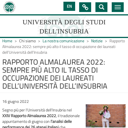
Salta
EN

Toggle
al
navig
contenuto
principale
UNIVERSITÀ DEGLI STUDI
DELL'INSUBRIA
Home
Chi siamo
La nostra comunicazione
Notizie
Rapporto
Almalaurea 2022: sempre più alto il tasso di occupazione dei laureati
dell’Università dell’Insubria
UNIVERSIT�
RAPPORTO ALMALAUREA 2022:
SEMPRE PIÙ ALTO IL TASSO DI
DEGLI
OCCUPAZIONE DEI LAUREATI
STUDI
DELL’UNIVERSITÀ DELL’INSUBRIA
DELL'INSUBRIA
16 giugno 2022
Segno più per l’Università dell’Insubria nel
XXIV Rapporto Almalaurea 2022
, il tradizionale
appuntamento di giugno con
l’analisi delle
performance dei 76 atenei italiani
che