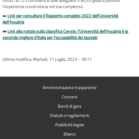
corso, l’81,2% considera le aule adeguate, il 90,5% giudica positiva
l’esperienza universitaria nel suo complesso.
➡️
Link per consultare il Rapporto completo 2022 dell’Università
dell’Insubria
➡️
Link alla notizia sulla classifica Censis: l’Università dell’Insubria è la
seconda migliore d’Italia per l'occupabilità dei laureati
Ultima modifica:
Martedì, 11 Luglio, 2023 - 18:11
Amministrazione trasparente
Concorsi
Bandi di gara
Statuto e regolamenti
Pubblicità legale
Bilanci