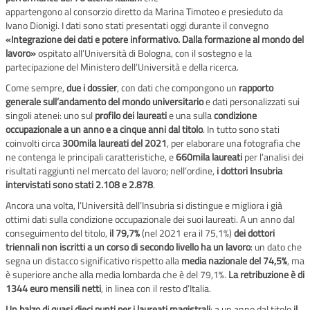
appartengono al consorzio diretto da Marina Timoteo e presieduto da
Ivano Dionigi. I dati sono stati presentati oggi durante il convegno
«Integrazione dei dati e potere informativo. Dalla formazione al mondo del
lavoro»
ospitato all’Università di Bologna, con il sostegno e la
partecipazione del Ministero dell’Università e della ricerca.
Come sempre,
due i dossier
, con dati che compongono un
rapporto
generale sull’andamento del mondo universitario
e dati personalizzati sui
singoli atenei: uno sul
profilo dei laureati
e una sulla
condizione
occupazionale a un anno e a cinque anni dal titolo
. In tutto sono stati
coinvolti circa
300mila laureati del 2021
, per elaborare una fotografia che
ne contenga le principali caratteristiche, e
660mila laureati
per l’analisi dei
risultati raggiunti nel mercato del lavoro; nell’ordine,
i dottori Insubria
intervistati sono stati 2.108 e 2.878
.
Ancora una volta, l’Università dell’Insubria si distingue e migliora i già
ottimi dati sulla condizione occupazionale dei suoi laureati. A un anno dal
conseguimento del titolo,
il 79,7%
(nel 2021 era il 75,1%)
dei dottori
triennali non iscritti a un corso di secondo livello ha un lavoro
: un dato che
segna un distacco significativo rispetto alla
media nazionale del 74,5%
, ma
è superiore anche alla media lombarda che è del 79,1%.
La retribuzione è di
1344 euro mensili netti
, in linea con il resto d’Italia.
Un balzo di quasi dieci punti per i laureati magistrali
: a un anno dal titolo
il