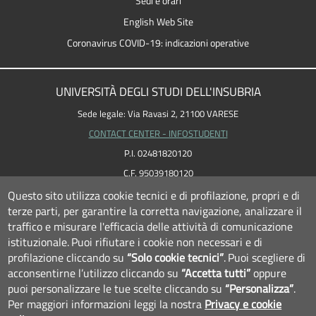
Sedi e orari
English Web Site
Coronavirus COVID-19: indicazioni operative
UNIVERSITÀ DEGLI STUDI DELL'INSUBRIA
Sede legale: Via Ravasi 2, 21100 VARESE
CONTACT CENTER - INFOSTUDENTI
P.I. 02481820120
C.F. 95039180120
PEC: ateneo
@
pec.uninsubria.it (
vedi le altre caselle
)
Questo sito utilizza cookie tecnici e di profilazione, propri e di
terze parti, per garantire la corretta navigazione, analizzare il
traffico e misurare l'efficacia delle attività di comunicazione
istituzionale.
Puoi rifiutare i cookie non necessari e di
profilazione cliccando su
“Solo cookie tecnici”
.
Puoi scegliere di
acconsentirne l’utilizzo cliccando su
“Accetta tutti”
oppure
puoi personalizzare le tue scelte cliccando su
“Personalizza”
.
Per maggiori informazioni leggi la nostra
Privacy e cookie