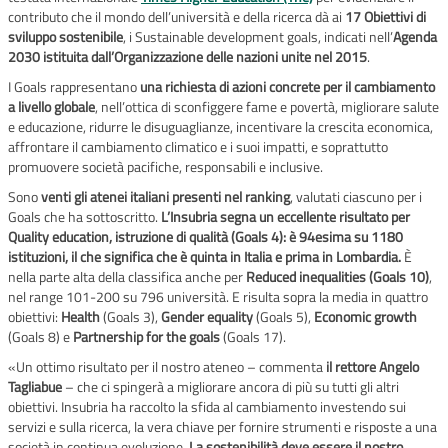
contributo che il mondo dell’università e della ricerca dà ai
17 Obiettivi di
sviluppo sostenibile
, i Sustainable development goals, indicati nell’
Agenda
2030 istituita dall’Organizzazione delle nazioni unite nel 2015
.
I Goals rappresentano
una richiesta di azioni concrete per il cambiamento
a livello globale
, nell’ottica di sconfiggere fame e povertà, migliorare salute
e educazione, ridurre le disuguaglianze, incentivare la crescita economica,
affrontare il cambiamento climatico e i suoi impatti, e soprattutto
promuovere società pacifiche, responsabili e inclusive.
Sono
venti gli atenei italiani presenti nel ranking
, valutati ciascuno per i
Goals che ha sottoscritto.
L’Insubria segna un eccellente risultato per
Quality education, istruzione di qualità (Goals 4): è 94esima su 1180
istituzioni, il che significa che è quinta in Italia e prima in Lombardia.
È
nella parte alta della classifica anche per
Reduced inequalities (Goals 10)
,
nel range 101-200 su 796 università. E risulta sopra la media in quattro
obiettivi:
Health
(Goals 3),
Gender equality
(Goals 5),
Economic growth
(Goals 8) e
Partnership for the goals
(Goals 17).
«Un ottimo risultato per il nostro ateneo – commenta
il rettore Angelo
Tagliabue
– che ci spingerà a migliorare ancora di più su tutti gli altri
obiettivi. Insubria ha raccolto la sfida al cambiamento investendo sui
servizi e sulla ricerca, la vera chiave per fornire strumenti e risposte a una
società in continua evoluzione.
La sostenibilità deve essere il nostro