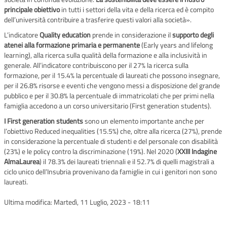
principale obiettivo
in tutti i settori della vita e della ricerca ed è compito
dell’università contribuire a trasferire questi valori alla società».
L’indicatore
Quality education
prende in considerazione il
supporto degli
atenei alla formazione primaria e permanente
(Early years and lifelong
learning), alla ricerca sulla qualità della formazione e alla inclusività in
generale. All’indicatore contribuiscono per il 27% la ricerca sulla
formazione, per il 15.4% la percentuale di laureati che possono insegnare,
per il 26.8% risorse e eventi che vengono messi a disposizione del grande
pubblico e per il 30.8% la percentuale di immatricolati che per primi nella
famiglia accedono a un corso universitario (First generation students).
I First generation students
sono un elemento importante anche per
l’obiettivo Reduced inequalities (15.5%) che, oltre alla ricerca (27%), prende
in considerazione la percentuale di studenti e del personale con disabilità
(23%) e le policy contro la discriminazione (19%). Nel 2020 (
XXIII Indagine
AlmaLaurea
) il 78.3% dei laureati triennali e il 52.7% di quelli magistrali a
ciclo unico dell’Insubria provenivano da famiglie in cui i genitori non sono
laureati.
Ultima modifica:
Martedì, 11 Luglio, 2023 - 18:11