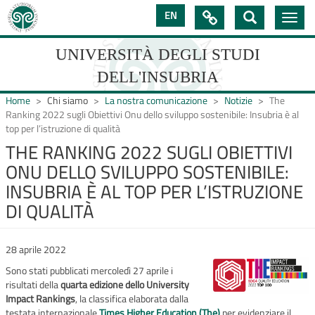
Salta
EN

Toggle
al
navig
contenuto
principale
UNIVERSITÀ DEGLI STUDI
DELL'INSUBRIA
Home
Chi siamo
La nostra comunicazione
Notizie
The
Ranking 2022 sugli Obiettivi Onu dello sviluppo sostenibile: Insubria è al
top per l’istruzione di qualità
UNIVERSIT�
THE RANKING 2022 SUGLI OBIETTIVI
ONU DELLO SVILUPPO SOSTENIBILE:
DEGLI
INSUBRIA È AL TOP PER L’ISTRUZIONE
STUDI
DI QUALITÀ
DELL'INSUBRIA
28 aprile 2022
Sono stati pubblicati mercoledì 27 aprile i
risultati della
quarta edizione dello University
Impact Rankings
, la classifica elaborata dalla
testata internazionale
Times Higher Education (The)
per evidenziare il