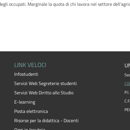
egli occupati. Marginale la quota di chi lavora nel settore dell’agri
LINK VELOCI
UN
Infostudenti
Sed
Servizi Web Segreterie studenti
CO
Servizi Web Diritto allo Studio
P.
C.
E-learning
PE
Posta elettronica
Risorse per la didattica - Docenti
Oggi in Insubria