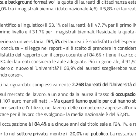
za e background formativo
” la quota di laureati di cittadinanza e
 5,0% tra i magistrali biennali (dato nazionale 4,6). Il 5,8% dei laurea
ientifico e linguistico) il 53,1% dei laureati: è il 47,7% per il primo 
 primo livello e il 31,7% per i magistrali biennali. Residuale la quot
perienza universitaria: l’
91,5%
dei laureati è soddisfatto dell’esper
 conclusa – si legge nel report - si è scelto di prendere in conside
isfatto del rapporto con il corpo docente e l’84,6% ritiene il carico 
3% dei laureati considera le aule adeguate. Più in generale, il 91,5%
ebbero di nuovo all’Università? Il 68,9% dei laureati sceglierebbe 
ando corso».
eati ha riguardato complessivamente
2.268 laureati dell'Università de
sul mercato del lavoro: a un anno dalla laurea il tasso di
occupazio
.107 euro mensili netti. «
Ma quanti fanno quello per cui hanno s
voro svolto e l’utilizzo, nel lavoro, delle competenze apprese all’un
ficace per il lavoro che svolgono» la media nazionale è del 52,8%.
i occupazione è l’
84,4%
e a cinque anni dal titolo sale all’94,1%, e 
erito nel
settore privato
, mentre il
20,0%
nel
pubblico
. La restante