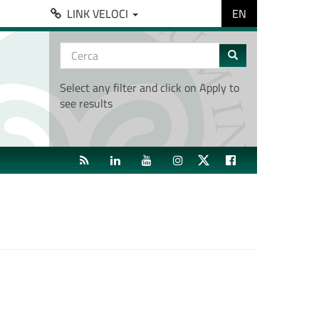
EN
LINK VELOCI
Form
di
Cerca
ricerca
Select any filter and click on Apply to
see results
RSS
LINKEDIN
YOUTUBE
INSTAGRAM
TWITTER
FACEBOOK