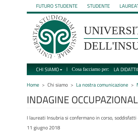
Salta
FUTURO STUDENTE
STUDENTE
LAUREA
al
contenuto
principale
UNIVERSIT�
UNIVERSI
DEGLI
DELL'INS
STUDI
CHI SIAMO
LA DIDATTI
Cosa facciamo per:
DELL'INSUBRIA
Home
Chi siamo
La nostra comunicazione
INDAGINE OCCUPAZIONA
I laureati Insubria si confermano in corso, soddisfatti
11 giugno 2018