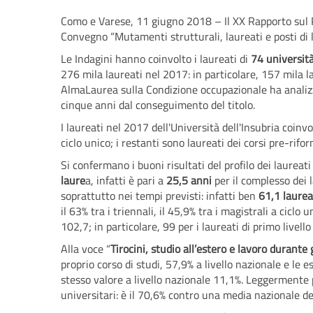
Como e Varese, 11 giugno 2018 – Il XX Rapporto sul Pr
Convegno “Mutamenti strutturali, laureati e posti di l
Le Indagini hanno coinvolto i laureati di
74 universit
276 mila laureati nel 2017: in particolare, 157 mila lau
AlmaLaurea sulla Condizione occupazionale ha analizza
cinque anni dal conseguimento del titolo.
I laureati nel 2017 dell'Università dell'Insubria coinvo
ciclo unico; i restanti sono laureati dei corsi pre-rifor
Si confermano i buoni risultati del profilo dei laureati I
laure
a, infatti è pari a
25,5 anni
per il complesso dei l
soprattutto nei tempi previsti: infatti ben
61,1 laurea
il 63% tra i triennali, il 45,9% tra i magistrali a ciclo u
102,7; in particolare, 99 per i laureati di primo livello
Alla voce “
Tirocini, studio all’estero e lavoro durante g
proprio corso di studi, 57,9% a livello nazionale e le 
stesso valore a livello nazionale 11,1%. Leggermente pi
universitari: è il 70,6% contro una media nazionale de