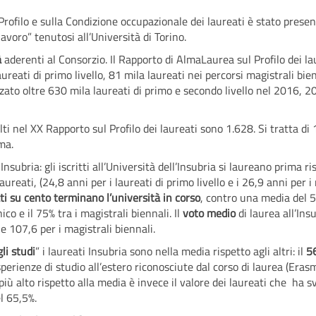
ofilo e sulla Condizione occupazionale dei laureati è stato presen
avoro” tenutosi all’Università di Torino.
à
aderenti al Consorzio. Il Rapporto di AlmaLaurea sul Profilo dei la
reati di primo livello, 81 mila laureati nei percorsi magistrali bien
to oltre 630 mila laureati di primo e secondo livello nel 2016, 2
lti nel XX Rapporto sul Profilo dei laureati sono 1.628. Si tratta di
ma.
nsubria: gli iscritti all’Università dell’Insubria si laureano prima ris
aureati, (24,8 anni per i laureati di primo livello e i 26,9 anni per
ti su cento terminano l’università in corso
, contro una media del 51
nico e il 75% tra i magistrali biennali. Il
voto medio
di laurea all’Ins
 e 107,6 per i magistrali biennali.
li studi
” i laureati Insubria sono nella media rispetto agli altri: il
5
esperienze di studio all’estero riconosciute dal corso di laurea (Era
ù alto rispetto alla media è invece il valore dei laureati che ha sv
l 65,5%.