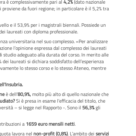
stera è complessivamente pari al
4,2%
(dato nazionale
ti proviene da fuori regione; in particolare è il 5,2% tra
livello e il 53,9% per i magistrali biennali. Possiede un
a dei laureati con diploma professionale.
ienza universitaria nel suo complesso. «Per analizzare
razione l’opinione espressa dal complesso dei laureati
di studio adeguato alla durata del corso. In merito alle
 dei laureati si dichiara soddisfatto dell’esperienza
nuovamente lo stesso corso e lo stesso Ateneo, mentre
ll'Insubria.
ne
è dell’
80,9%,
molto più alto di quello nazionale che
tudiato?
Si è presa in esame l’efficacia del titolo, che
iversità – si legge nel Rapporto -. Sono il
56,3%
gli
retribuzioni a
1659 euro mensili netti
.
 quota lavora nel
non-profit (0,8%)
. L’ambito dei
servizi