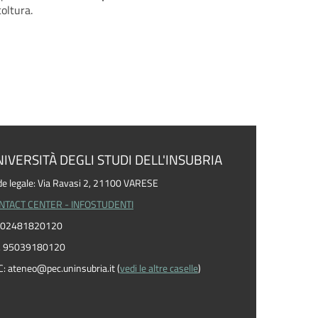
coltura.
IVERSITÀ DEGLI STUDI DELL'INSUBRIA
e legale: Via Ravasi 2, 21100 VARESE
NTACT CENTER - INFOSTUDENTI
I. 02481820120
F. 95039180120
C: ateneo
@
pec.uninsubria.it (
vedi le altre caselle
)