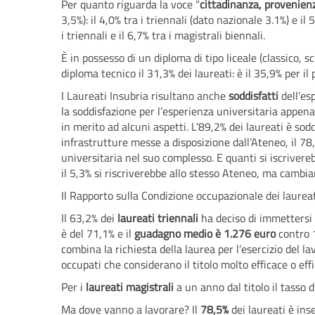
Per quanto riguarda la voce “
cittadinanza, provenien
3,5%): il 4,0% tra i triennali (dato nazionale 3.1%) e il
i triennali e il 6,7% tra i magistrali biennali.
È in possesso di un diploma di tipo liceale (classico, sc
diploma tecnico il 31,3% dei laureati: è il 35,9% per il
I Laureati Insubria risultano anche
soddisfatti
dell’es
la soddisfazione per l’esperienza universitaria appena
in merito ad alcuni aspetti. L’89,2% dei laureati è sodd
infrastrutture messe a disposizione dall’Ateneo, il 78,
universitaria nel suo complesso. E quanti si iscriver
il 5,3% si riscriverebbe allo stesso Ateneo, ma cambi
Il Rapporto sulla Condizione occupazionale dei laur
Il 63,2% dei
laureati triennali
ha deciso di immettersi 
è del 71,1% e il
guadagno medio è 1.276 euro
contro 1
combina la richiesta della laurea per l’esercizio del la
occupati che considerano il titolo molto efficace o ef
Per i
laureati magistrali
a un anno dal titolo il tasso d
Ma dove vanno a lavorare? Il
78,5%
dei laureati è ins