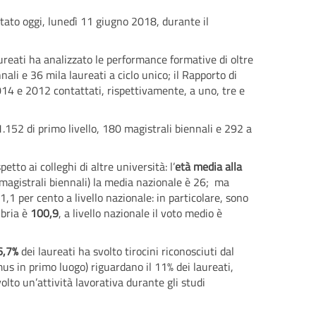
tato oggi, lunedì 11 giugno 2018, durante il
ureati ha analizzato le performance formative di oltre
nali e 36 mila laureati a ciclo unico; il Rapporto di
014 e 2012 contattati, rispettivamente, a uno, tre e
 1.152 di primo livello, 180 magistrali biennali e 292 a
petto ai colleghi di altre università: l’
età media alla
 i magistrali biennali) la media nazionale è 26; ma
,1 per cento a livello nazionale: in particolare, sono
ubria è
100,9
, a livello nazionale il voto medio è
6,7%
dei laureati ha svolto tirocini riconosciuti dal
smus in primo luogo) riguardano il 11% dei laureati,
olto un’attività lavorativa durante gli studi