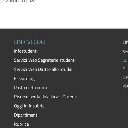
g - Gabriella Lanza
LINK VELOCI
UN
Infostudenti
Sed
Servizi Web Segreterie studenti
CO
Servizi Web Diritto allo Studio
P.
C.
E-learning
PE
Posta elettronica
Risorse per la didattica - Docenti
Oggi in Insubria
Dipartimenti
Rubrica