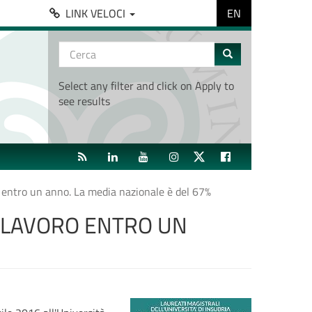
EN
LINK VELOCI
Form
di
Cerca
ricerca
Select any filter and click on Apply to
see results
RSS
LINKEDIN
YOUTUBE
INSTAGRAM
TWITTER
FACEBOOK
o entro un anno. La media nazionale è del 67%
A LAVORO ENTRO UN