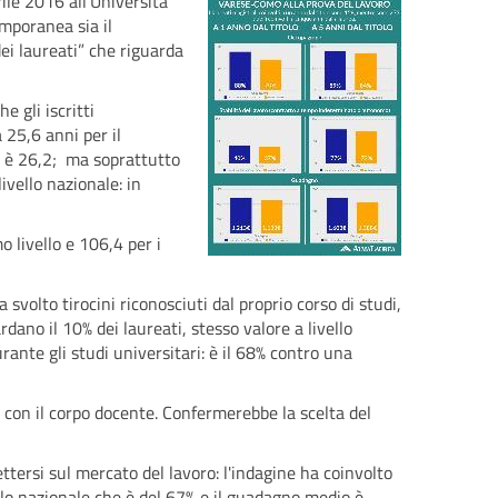
rile 2016 all'Università
emporanea sia il
ei laureati” che riguarda
e gli iscritti
a 25,6 anni per il
le è 26,2; ma soprattutto
ivello nazionale: in
o livello e 106,4 per i
a svolto tirocini riconosciuti dal proprio corso di studi,
dano il 10% dei laureati, stesso valore a livello
rante gli studi universitari: è il 68% contro una
to con il corpo docente. Confermerebbe la scelta del
ettersi sul mercato del lavoro: l'indagine ha coinvolto
ello nazionale che è del 67% e il guadagno medio è