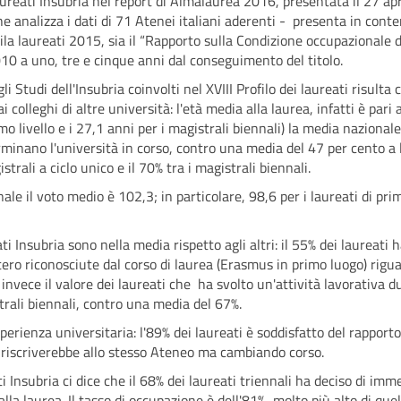
laureati Insubria nel report di Almalaurea 2016, presentata il 27 ap
 che analizza i dati di 71 Atenei italiani aderenti - presenta in cont
ila laureati 2015, sia il “Rapporto sulla Condizione occupazionale d
0 a uno, tre e cinque anni dal conseguimento del titolo.
 Studi dell'Insubria coinvolti nel XVIII Profilo dei laureati risulta ch
i colleghi di altre università: l'età media alla laurea, infatti è pari 
imo livello e i 27,1 anni per i magistrali biennali) la media naziona
rminano l'università in corso, contro una media del 47 per cento a l
istrali a ciclo unico e il 70% tra i magistrali biennali.
ale il voto medio è 102,3; in particolare, 98,6 per i laureati di prim
i Insubria sono nella media rispetto agli altri: il 55% dei laureati h
stero riconosciute dal corso di laurea (Erasmus in primo luogo) riguar
nvece il valore dei laureati che ha svolto un'attività lavorativa du
trali biennali, contro una media del 67%.
sperienza universitaria: l'89% dei laureati è soddisfatto del rappor
si riscriverebbe allo stesso Ateneo ma cambiando corso.
 Insubria ci dice che il 68% dei laureati triennali ha deciso di imm
lla laurea. Il tasso di occupazione è dell'81%, molto più alto di qu