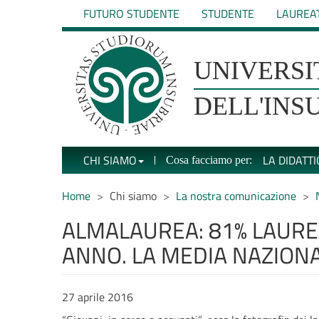
Salta
FUTURO STUDENTE
STUDENTE
LAUREA
al
contenuto
principale
UNIVERSIT�
UNIVERSI
DEGLI
DELL'INS
STUDI
CHI SIAMO
LA DIDATTI
Cosa facciamo per:
DELL'INSUBRIA
Home
Chi siamo
La nostra comunicazione
ALMALAUREA: 81% LAURE
ANNO. LA MEDIA NAZIONA
27 aprile 2016