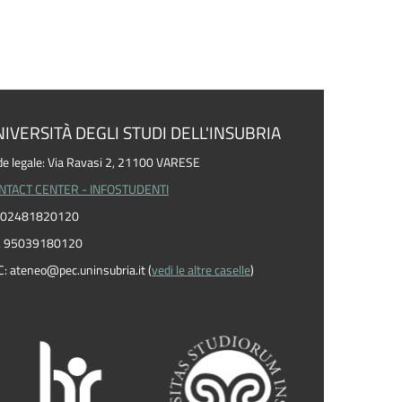
IVERSITÀ DEGLI STUDI DELL'INSUBRIA
e legale: Via Ravasi 2, 21100 VARESE
NTACT CENTER - INFOSTUDENTI
I. 02481820120
F. 95039180120
C: ateneo
@
pec.uninsubria.it (
vedi le altre caselle
)