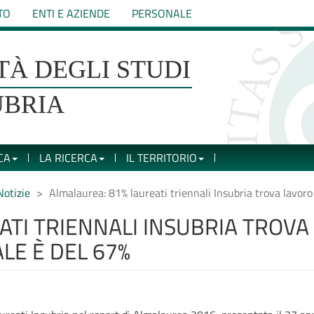
TO
ENTI E AZIENDE
PERSONALE
TÀ DEGLI STUDI
UBRIA
CA
LA RICERCA
IL TERRITORIO
Notizie
Almalaurea: 81% laureati triennali Insubria trova lavor
ATI TRIENNALI INSUBRIA TROV
LE È DEL 67%