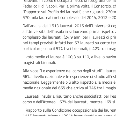
“Giovani, in corso e occupati”: ecco la fotografia dei 
Federico II di Napoli. Per la prima volta il Consorzio,
“Rapporto sul Profilo dei laureati”, che riguarda 270m
570 mila laureati nel complesso del 2014, 2012 e 201
Dall'analisi dei 1.513 laureati 2015 dell'Università degli
all'Università dell'Insubria si laureano prima rispetto a
complesso dei laureati, (24,9 anni per i laureati di pr
nei tempi previsti: infatti ben 57 laureati su cento te
particolare, sono il 57% tra i triennali, il 42% tra i mag
Il voto medio di laurea è 100,3 su 110, a livello nazion
magistrali biennali.
Alla voce “Le esperienze nel corso degli studi” i laureat
56% a livello nazionale e le esperienze di studio all'e
nazionale. Leggermente più alto rispetto alla media è i
media nazionale del 65% che arriva al 74% tra i magis
I Laureati Insubria risultano anche soddisfatti per l'e
corso e dell'Ateneo il 67% dei laureati, mentre il 6% 
Il Rapporto sulla Condizione occupazionale dei laureati
1115 laureati triennali 2014 intervistati a un anno da