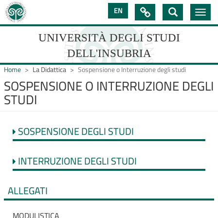
Salta
EN

Toggle
al
navig
contenuto
principale
UNIVERSITÀ DEGLI STUDI
DELL'INSUBRIA
Home
La Didattica
Sospensione o Interruzione degli studi
SOSPENSIONE O INTERRUZIONE DEGLI
STUDI
UNIVERSIT�
DEGLI
SOSPENSIONE DEGLI STUDI
STUDI
DELL'INSUBRIA
INTERRUZIONE DEGLI STUDI
ALLEGATI
MODULISTICA