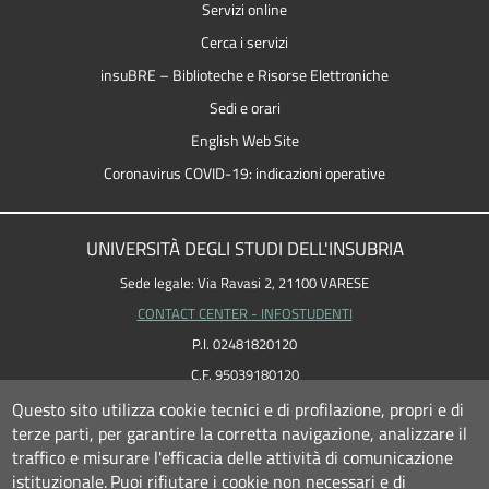
Servizi online
Cerca i servizi
insuBRE – Biblioteche e Risorse Elettroniche
Sedi e orari
English Web Site
Coronavirus COVID-19: indicazioni operative
UNIVERSITÀ DEGLI STUDI DELL'INSUBRIA
Sede legale: Via Ravasi 2, 21100 VARESE
CONTACT CENTER - INFOSTUDENTI
P.I. 02481820120
C.F. 95039180120
PEC: ateneo
@
pec.uninsubria.it (
vedi le altre caselle
)
Questo sito utilizza cookie tecnici e di profilazione, propri e di
terze parti, per garantire la corretta navigazione, analizzare il
traffico e misurare l'efficacia delle attività di comunicazione
istituzionale.
Puoi rifiutare i cookie non necessari e di