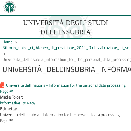
Salta
al
contenuto
principale
UNIVERSITÀ DEGLI STUDI
DELL'INSUBRIA
Home
Bilancio_unico_di_Ateneo_di_previsione_2021_Riclassificazione_ai_
Università_dell'Insubria_information_for_the_personal_data_processi
UNIVERSIT�
UNIVERSITÀ_DELL'INSUBRIA_INFOR
DEGLI
STUDI
Università dell'Insubria - Information for the personal data processing
DELL'INSUBRIA
PagoPA
Media Folder:
Informative_privacy
Etichetta:
Università dell'Insubria - Information for the personal data processing
PagoPA