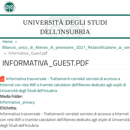
Salta
al
contenuto
principale
UNIVERSITÀ DEGLI STUDI
DELL'INSUBRIA
Home
Bilancio_unico_di_Ateneo_di_previsione_2021_Riclassificazione_ai_
Informativa_Guest.pdf
UNIVERSIT�
INFORMATIVA_GUEST.PDF
DEGLI
STUDI
Informativa trasversale - Trattamenti correlati servizio di accesso a
Internet con rete Wifi o tramite calcolatori dell’Ateneo dedicato agli ospiti di
DELL'INSUBRIA
Università degli Studi dell’Insubria
Media Folder:
Informative_privacy
Etichetta:
Informativa trasversale - Trattamenti correlati servizio di accesso a Internet
con rete Wifi o tramite calcolatori dell’Ateneo dedicato agli ospiti di Università
degli Studi dell’Insubria