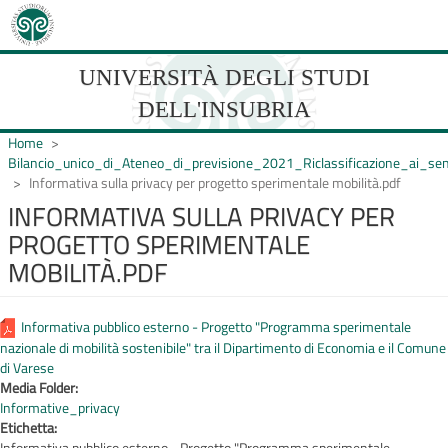
Salta
al
contenuto
principale
UNIVERSITÀ DEGLI STUDI
DELL'INSUBRIA
Home
Bilancio_unico_di_Ateneo_di_previsione_2021_Riclassificazione_ai_
Informativa sulla privacy per progetto sperimentale mobilità.pdf
UNIVERSIT�
INFORMATIVA SULLA PRIVACY PER
PROGETTO SPERIMENTALE
DEGLI
MOBILITÀ.PDF
STUDI
DELL'INSUBRIA
Informativa pubblico esterno - Progetto "Programma sperimentale
nazionale di mobilità sostenibile" tra il Dipartimento di Economia e il Comune
di Varese
Media Folder:
Informative_privacy
Etichetta: