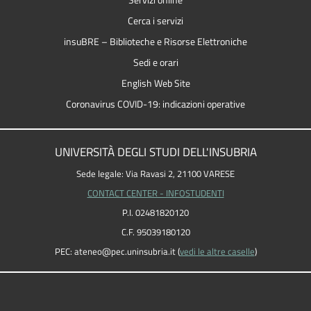
Servizi online
Cerca i servizi
insuBRE – Biblioteche e Risorse Elettroniche
Sedi e orari
English Web Site
Coronavirus COVID-19: indicazioni operative
UNIVERSITÀ DEGLI STUDI DELL'INSUBRIA
Sede legale: Via Ravasi 2, 21100 VARESE
CONTACT CENTER - INFOSTUDENTI
P.I. 02481820120
C.F. 95039180120
PEC: ateneo
@
pec.uninsubria.it (
vedi le altre caselle
)