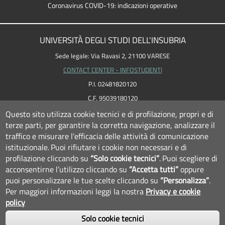
Coronavirus COVID-19: indicazioni operative
UNIVERSITÀ DEGLI STUDI DELL'INSUBRIA
Sede legale: Via Ravasi 2, 21100 VARESE
CONTACT CENTER - INFOSTUDENTI
P.I. 02481820120
C.F. 95039180120
PEC: ateneo
@
pec.uninsubria.it (
vedi le altre caselle
)
Questo sito utilizza cookie tecnici e di profilazione, propri e di
terze parti, per garantire la corretta navigazione, analizzare il
traffico e misurare l'efficacia delle attività di comunicazione
istituzionale.
Puoi rifiutare i cookie non necessari e di
profilazione cliccando su
“Solo cookie tecnici”
.
Puoi scegliere di
acconsentirne l’utilizzo cliccando su
“Accetta tutti”
oppure
puoi personalizzare le tue scelte cliccando su
“Personalizza”
.
Per maggiori informazioni leggi la nostra
Privacy e cookie
policy
Solo cookie tecnici