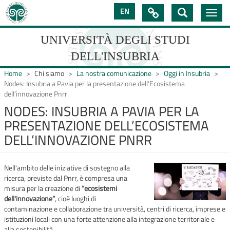
Salta
EN

Toggle
al
navig
contenuto
principale
UNIVERSITÀ DEGLI STUDI
DELL'INSUBRIA
Home
Chi siamo
La nostra comunicazione
Oggi in Insubria
Nodes: Insubria a Pavia per la presentazione dell’Ecosistema
dell’innovazione Pnrr
UNIVERSIT�
NODES: INSUBRIA A PAVIA PER LA
PRESENTAZIONE DELL’ECOSISTEMA
DEGLI
DELL’INNOVAZIONE PNRR
STUDI
DELL'INSUBRIA
Nell'ambito delle iniziative di sostegno alla
ricerca, previste dal Pnrr, è compresa una
misura per la creazione di
“ecosistemi
dell'innovazione”
, cioè luoghi di
contaminazione e collaborazione tra università, centri di ricerca, imprese e
istituzioni locali con una forte attenzione alla integrazione territoriale e
alla sostenibilità.