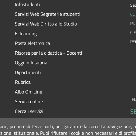
Infostudenti
Sed
Servizi Web Segreterie studenti
CO
Servizi Web Diritto allo Studio
P.
C.
E-learning
PE
Posta elettronica
Risorse per la didattica - Docenti
Oggi in Insubria
Dipartimenti
Rubrica
Albo On-Line
Servizi online
SE
Cerca i servizi
insuBRE – Biblioteche e Risorse Elettroniche
ione, propri e di terze parti, per garantire la corretta navigazione, a
Sedi e orari
azione istituzionale.
Puoi rifiutare i cookie non necessari e di profi