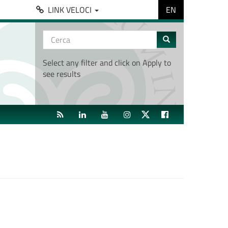
EN
LINK VELOCI
Form
di
Cerca
ricerca
Select any filter and click on Apply to
see results
RSS
LINKEDIN
YOUTUBE
INSTAGRAM
TWITTER
FACEBOOK