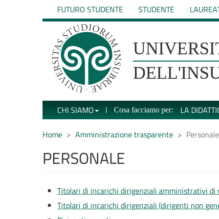
Salta
FUTURO STUDENTE
STUDENTE
LAUREA
al
contenuto
principale
UNIVERSIT�
UNIVERSI
DEGLI
DELL'INS
STUDI
CHI SIAMO
LA DIDATTI
Cosa facciamo per:
DELL'INSUBRIA
Home
Amministrazione trasparente
Personale
PERSONALE
Titolari di incarichi dirigenziali amministrativi di
Titolari di incarichi dirigenziali (dirigenti non gen