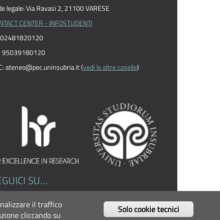
e legale: Via Ravasi 2, 21100 VARESE
NTACT CENTER - INFOSTUDENTI
I. 02481820120
F. 95039180120
C: ateneo
@
pec.uninsubria.it (
vedi le altre caselle
)
GUICI SU...
Facebook
Twitter
Instagram
Youtube
Linkedin
nalizzare il traffico
Solo cookie tecnici
lazione cliccando su