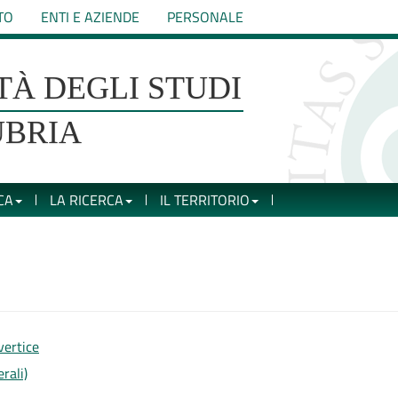
TO
ENTI E AZIENDE
PERSONALE
TÀ DEGLI STUDI
UBRIA
CA
LA RICERCA
IL TERRITORIO
 vertice
erali)