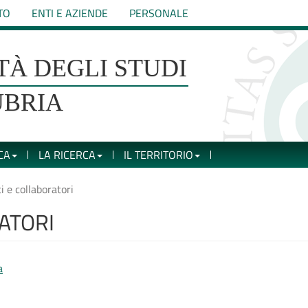
TO
ENTI E AZIENDE
PERSONALE
TÀ DEGLI STUDI
UBRIA
CA
LA RICERCA
IL TERRITORIO
 e collaboratori
ATORI
a