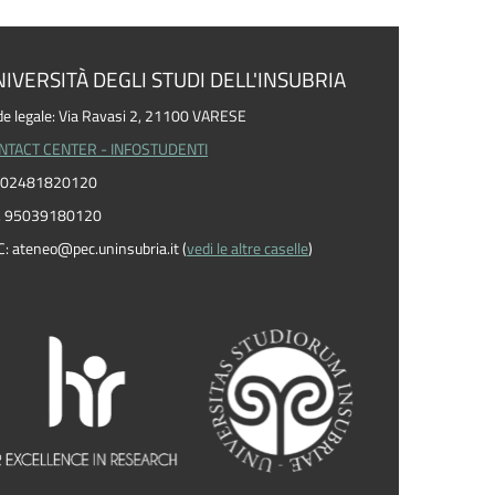
IVERSITÀ DEGLI STUDI DELL'INSUBRIA
e legale: Via Ravasi 2, 21100 VARESE
NTACT CENTER - INFOSTUDENTI
I. 02481820120
F. 95039180120
C: ateneo
@
pec.uninsubria.it (
vedi le altre caselle
)