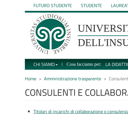
Salta
FUTURO STUDENTE
STUDENTE
LAUREA
al
contenuto
principale
UNIVERSIT�
UNIVERSI
DEGLI
DELL'INS
STUDI
CHI SIAMO
LA DIDATTI
Cosa facciamo per:
DELL'INSUBRIA
Home
Amministrazione trasparente
Consulenti
CONSULENTI E COLLABOR
Titolari di incarichi di collaborazione o consulenz