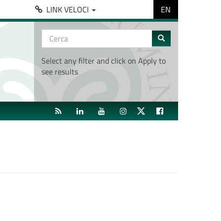
EN
LINK VELOCI
Form
di
Cerca
ricerca
Select any filter and click on Apply to
see results
RSS
LINKEDIN
YOUTUBE
INSTAGRAM
TWITTER
FACEBOOK