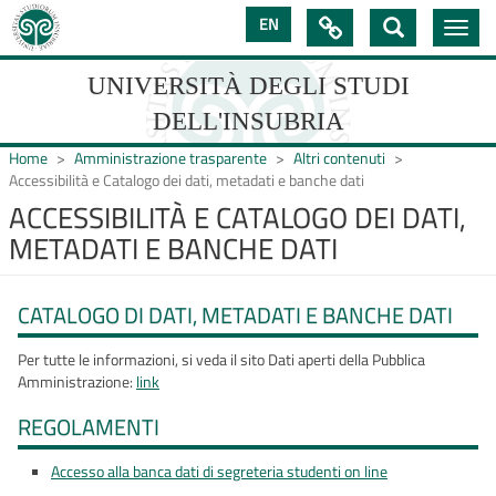
Salta
EN

Toggle
al
navig
contenuto
principale
UNIVERSITÀ DEGLI STUDI
DELL'INSUBRIA
Home
Amministrazione trasparente
Altri contenuti
Accessibilità e Catalogo dei dati, metadati e banche dati
ACCESSIBILITÀ E CATALOGO DEI DATI,
UNIVERSIT�
METADATI E BANCHE DATI
DEGLI
STUDI
CATALOGO DI DATI, METADATI E BANCHE DATI
DELL'INSUBRIA
Per tutte le informazioni, si veda il sito Dati aperti della Pubblica
Amministrazione:
link
REGOLAMENTI
Accesso alla banca dati di segreteria studenti on line