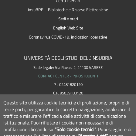
Cerca i servizi
insuBRE – Biblioteche e Risorse Elettroniche
Sedi e orari
English Web Site
Coronavirus COVID-19: indicazioni operative
UNIVERSITÀ DEGLI STUDI DELL'INSUBRIA
Sede legale: Via Ravasi 2, 21100 VARESE
CONTACT CENTER - INFOSTUDENTI
P.I. 02481820120
C.F. 95039180120
PEC: ateneo
@
pec.uninsubria.it (
vedi le altre caselle
)
Questo sito utilizza cookie tecnici e di profilazione, propri e di
terze parti, per garantire la corretta navigazione, analizzare il
traffico e misurare l'efficacia delle attività di comunicazione
istituzionale.
Puoi rifiutare i cookie non necessari e di
profilazione cliccando su
“Solo cookie tecnici”
.
Puoi scegliere di