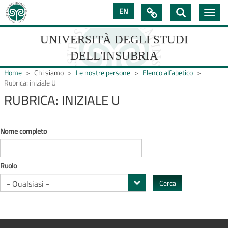
Salta
EN

Toggle
al
navig
contenuto
principale
UNIVERSITÀ DEGLI STUDI
DELL'INSUBRIA
Home
Chi siamo
Le nostre persone
Elenco alfabetico
Rubrica: iniziale U
RUBRICA: INIZIALE U
UNIVERSIT�
DEGLI
Nome completo
STUDI
DELL'INSUBRIA
Ruolo
Cerca