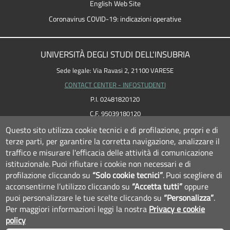
English Web Site
Coronavirus COVID-19: indicazioni operative
UNIVERSITÀ DEGLI STUDI DELL'INSUBRIA
Sede legale: Via Ravasi 2, 21100 VARESE
CONTACT CENTER - INFOSTUDENTI
P.I. 02481820120
C.F. 95039180120
PEC: ateneo
@
pec.uninsubria.it (
vedi le altre caselle
)
Questo sito utilizza cookie tecnici e di profilazione, propri e di
terze parti, per garantire la corretta navigazione, analizzare il
traffico e misurare l'efficacia delle attività di comunicazione
istituzionale.
Puoi rifiutare i cookie non necessari e di
profilazione cliccando su
“Solo cookie tecnici”
.
Puoi scegliere di
acconsentirne l’utilizzo cliccando su
“Accetta tutti”
oppure
puoi personalizzare le tue scelte cliccando su
“Personalizza”
.
Per maggiori informazioni leggi la nostra
Privacy e cookie
policy